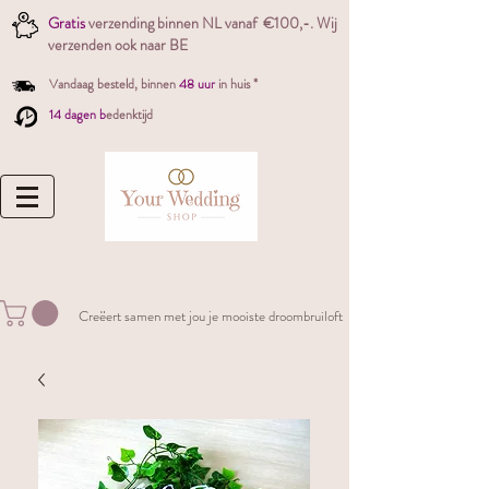
Gratis
verzending binnen NL vanaf €100,-. W
ij
verzenden ook naar BE
Vandaag besteld,
binnen
48 uur
in huis *
14 dagen b
edenktijd
Creëert samen met jou je mooiste droombruiloft