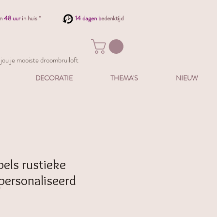
en
48 uur
in huis *
14 dagen b
edenktijd
ou je mooiste droombruiloft
DECORATIE
THEMA'S
NIEUW
els rustieke
ersonaliseerd