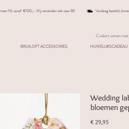
binnen NL vanaf €100,-. W
ij verzenden ook naar BE
Vandaag besteld,
binn
Creëert samen met j
BRUILOFT ACCESSOIRES
HUWELIJKSCADEAU
Wedding lab
bloemen gep
Prijs
€ 29,95