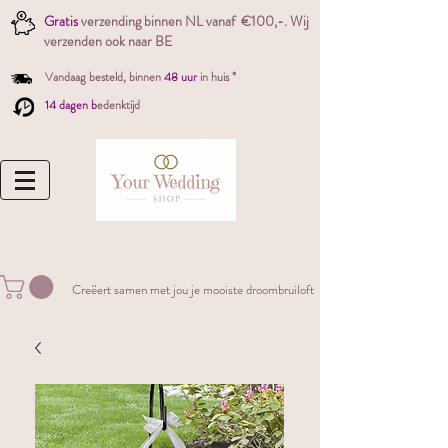
Gratis
verzending binnen NL vanaf €100,-. W
ij
verzenden ook naar BE
Vandaag besteld,
binnen
48 uur
in huis *
14 dagen b
edenktijd
Creëert samen met jou je mooiste droombruiloft