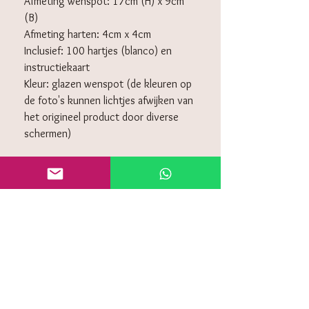
Afmeting wenspot: 17cm (H) x 9cm
(B)
Afmeting harten: 4cm x 4cm
Inclusief: 100 hartjes (blanco) en
instructiekaart
Kleur: glazen wenspot (de kleuren op
de foto's kunnen lichtjes afwijken van
het origineel product door diverse
schermen)
KLANTENSERVICE
Algemeen voorwaarden
Retourneren
Privacy policy
Contact
Veelgestelde vragen (FAQ)