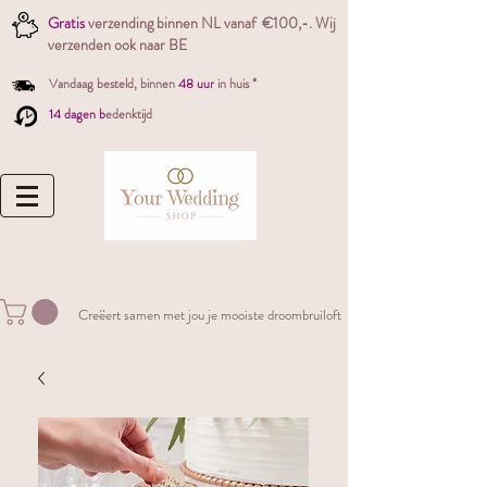
Gratis
verzending binnen NL vanaf €100,-. W
ij
verzenden ook naar BE
Vandaag besteld,
binnen
48 uur
in huis *
14 dagen b
edenktijd
Creëert samen met jou je mooiste droombruiloft