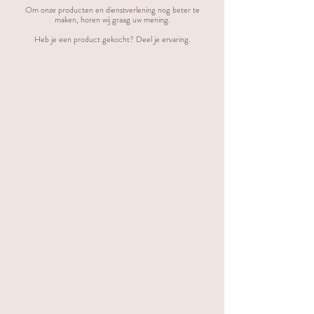
Om onze producten en dienstverlening nog beter te
maken, horen wij graag uw mening.
Heb je een product gekocht? Deel je ervaring.