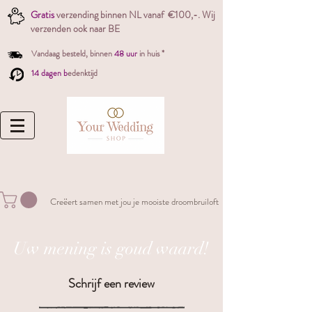
Gratis
verzending binnen NL vanaf €100,-. W
ij
verzenden ook naar BE
Vandaag besteld,
binnen
48 uur
in huis *
14 dagen b
edenktijd
Creëert samen met jou je mooiste droombruiloft
Uw mening is goud waard!
Schrijf een review